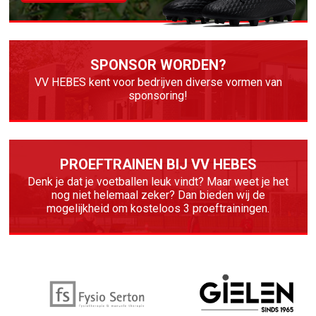
SPONSOR WORDEN?
VV HEBES kent voor bedrijven diverse vormen van
sponsoring!
PROEFTRAINEN BIJ VV HEBES
Denk je dat je voetballen leuk vindt? Maar weet je het
nog niet helemaal zeker? Dan bieden wij de
mogelijkheid om kosteloos 3 proeftrainingen.