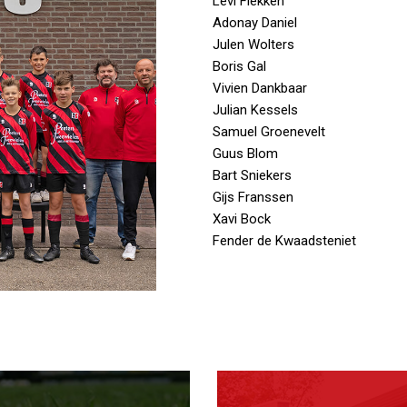
Levi Flekken
Adonay Daniel
Julen Wolters
Boris Gal
Vivien Dankbaar
Julian Kessels
Samuel Groenevelt
Guus Blom
Bart Sniekers
Gijs Franssen
Xavi Bock
Fender de Kwaadsteniet