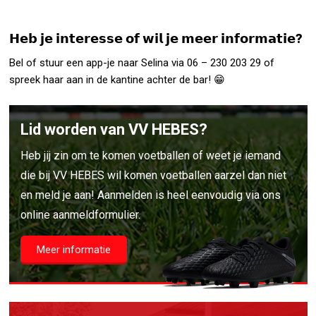
𝗛𝗲𝗯 𝗷𝗲 𝗶𝗻𝘁𝗲𝗿𝗲𝘀𝘀𝗲 𝗼𝗳 𝘄𝗶𝗹 𝗷𝗲 𝗺𝗲𝗲𝗿 𝗶𝗻𝗳𝗼𝗿𝗺𝗮𝘁𝗶𝗲?
Bel of stuur een app-je naar Selina via 06 – 230 203 29 of
spreek haar aan in de kantine achter de bar! 😁
Lid worden van VV HEBES?
Heb jij zin om te komen voetballen of weet je iemand
die bij VV HEBES wil komen voetballen aarzel dan niet
en meld je aan! Aanmelden is heel eenvoudig via ons
online aanmeldformulier.
Meer informatie